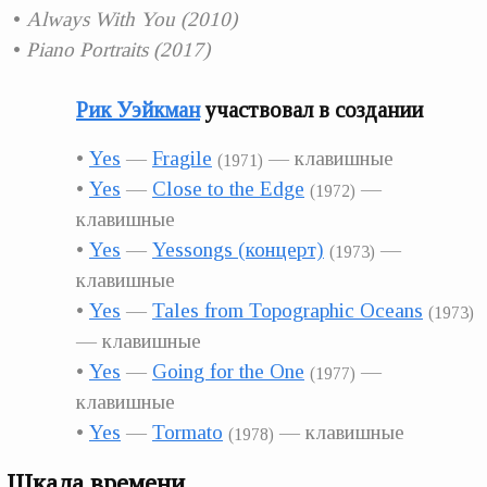
Always With You (2010)
Piano Portraits (2017)
Рик Уэйкман
участвовал в создании
Yes
—
Fragile
— клавишные
1971
Yes
—
Close to the Edge
—
1972
клавишные
Yes
—
Yessongs (концерт)
—
1973
клавишные
Yes
—
Tales from Topographic Oceans
1973
— клавишные
Yes
—
Going for the One
—
1977
клавишные
Yes
—
Tormato
— клавишные
1978
Шкала времени