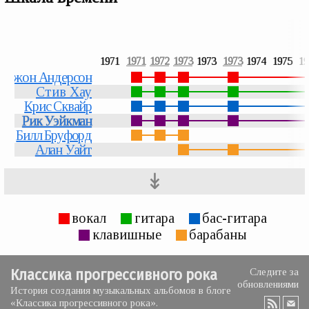
1971
1971
1972
1973
1973
1973
1974
1975
19
Джон Андерсон
Стив Хау
Крис Сквайр
Рик Уэйкман
Билл Бруфорд
Алан Уайт
↡
вокал
гитара
бас-гитара
клавишные
барабаны
Классика прогрессивного рока
Следите за
обновлениями
История создания музыкальных альбомов в блоге
«Классика прогрессивного рока».